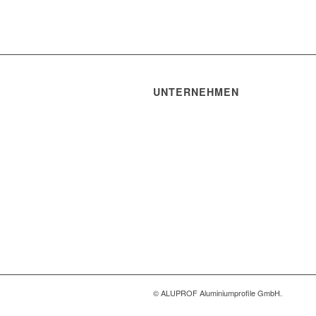
UNTERNEHMEN
ALUPROF Aluminiumprofile
GmbH
Hauptstraße 134
63579 Freigericht-Altenmittlau
Deutschland
06055 9143-0
info@aluprof.de
© ALUPROF Aluminiumprofile GmbH.