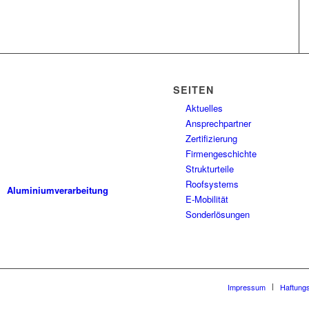
SEITEN
Aktuelles
ALUPROF ist ein modernes
Ansprechpartner
Unternehmen, das Methoden,
Zertifizierung
Verfahren und Maschinen
Firmengeschichte
einsetzt, die dem neuesten
Stand der Technik entsprechen.
Strukturteile
Roofsystems
Aluminiumverarbeitung
E-Mobilität
Sonderlösungen
Impressum
Haftung