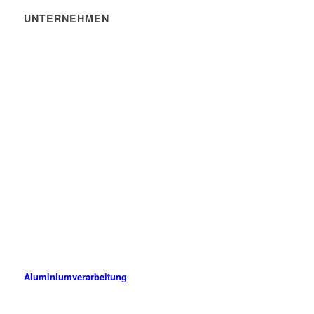
UNTERNEHMEN
ALUPROF Aluminiumprofile GmbH
Hauptstraße 134
63579 Freigericht-Altenmittlau
Deutschland
06055 9143-0
info@aluprof.de
ALUPROF ist ein modernes Unternehmen, das Methoden,
Verfahren und Maschinen einsetzt, die dem neuesten Stand der
Technik entsprechen.
Aluminiumverarbeitung