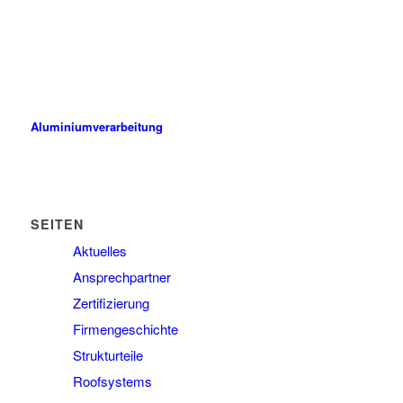
ALUPROF ist ein modernes Unternehmen, das Methoden,
Verfahren und Maschinen einsetzt, die dem neuesten Stand der
Technik entsprechen.
Aluminiumverarbeitung
SEITEN
Aktuelles
Ansprechpartner
Zertifizierung
Firmengeschichte
Strukturteile
Roofsystems