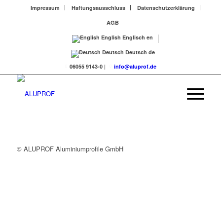
Impressum
Haftungsausschluss
Datenschutzerklärung
AGB
English
Englisch
en
Deutsch
Deutsch
de
06055 9143-0
|
info@aluprof.de
© ALUPROF Aluminiumprofile GmbH