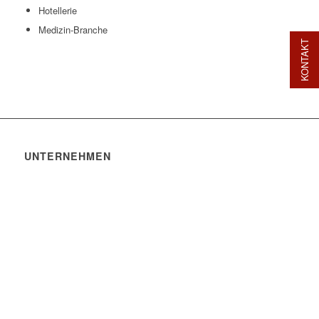
Hotellerie
Medizin-Branche
KONTAKT
UNTERNEHMEN
ALUPROF Aluminiumprofile GmbH
Hauptstraße 134
63579 Freigericht-Altenmittlau
Deutschland
06055 9143-0
info@aluprof.de