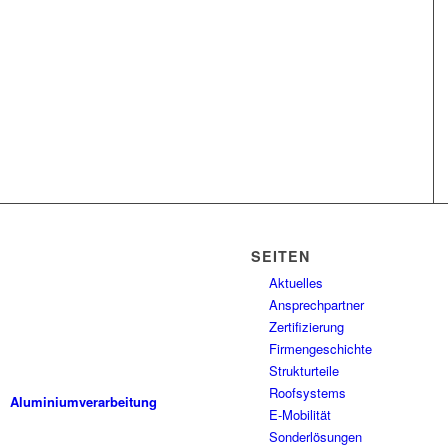
SEITEN
Aktuelles
ALUPROF ist ein modernes
Ansprechpartner
Unternehmen, das Methoden,
Zertifizierung
Verfahren und Maschinen
Firmengeschichte
einsetzt, die dem neuesten
Stand der Technik entsprechen.
Strukturteile
Roofsystems
Aluminiumverarbeitung
E-Mobilität
Sonderlösungen