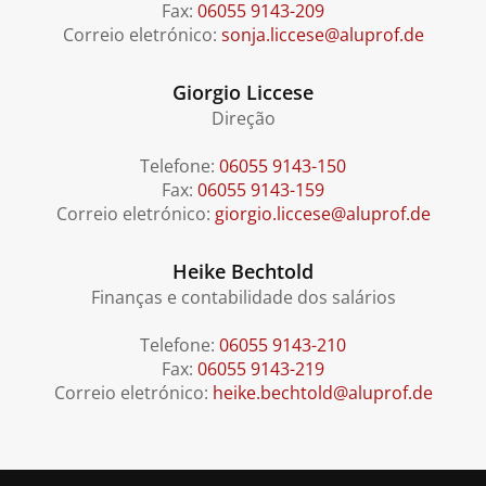
Fax:
06055 9143-209
Correio eletrónico:
sonja.liccese@aluprof.de
Giorgio Liccese
Direção
Telefone:
06055 9143-150
Fax:
06055 9143-159
Correio eletrónico:
giorgio.liccese@aluprof.de
Heike Bechtold
Finanças e contabilidade dos salários
Telefone:
06055 9143-210
Fax:
06055 9143-219
Correio eletrónico:
heike.bechtold@aluprof.de