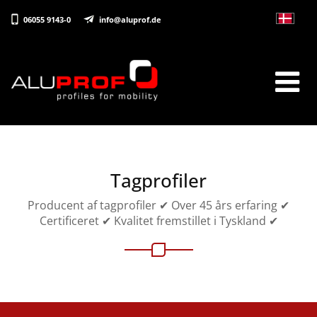
06055 9143-0
info@aluprof.de
Tagprofiler
Producent af tagprofiler ✔ Over 45 års erfaring ✔
Certificeret ✔ Kvalitet fremstillet i Tyskland ✔