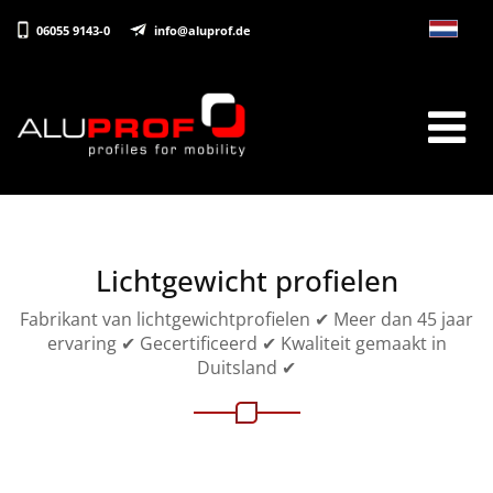
06055 9143-0
info@aluprof.de
Lichtgewicht profielen
Fabrikant van lichtgewichtprofielen ✔ Meer dan 45 jaar
ervaring ✔ Gecertificeerd ✔ Kwaliteit gemaakt in
Duitsland ✔