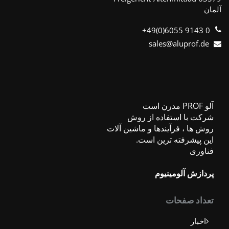
ان
+49(0)6055 9143 0
sales@aluprof.de
 PROF مدرن است
رکت با استفاده از روش
وش ها ، فرآیندها و ماشین آلات
ین پیشرفته ترین است.
ناوری
ردازش آلومینیوم
عداد صفحات
اخبار