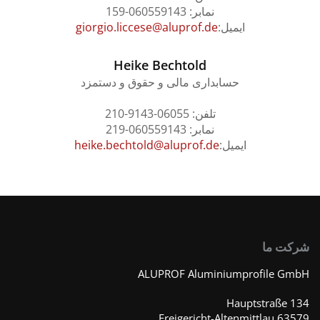
نمابر: 060559143-159
ایمیل:
giorgio.liccese@aluprof.de
Heike Bechtold
حسابداری مالی و حقوق و دستمزد
تلفن: 06055-9143-210
نمابر: 060559143-219
ایمیل:
heike.bechtold@aluprof.de
کت ما
ALUPROF Aluminiumprofile G
Hauptstraße 
63579 Freigericht-