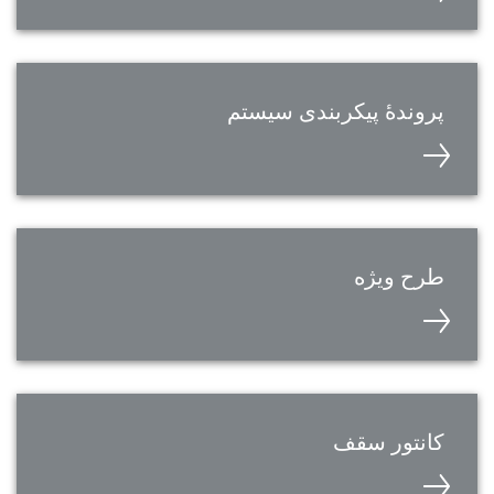
پروندۀ پیکربندی سیستم
طرح ویژه
کانتور سقف