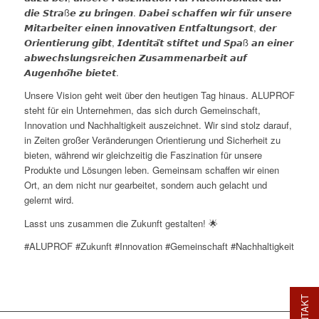
𝙙𝙞𝙚 𝙎𝙩𝙧𝙖ß𝙚 𝙯𝙪 𝙗𝙧𝙞𝙣𝙜𝙚𝙣. 𝘿𝙖𝙗𝙚𝙞 𝙨𝙘𝙝𝙖𝙛𝙛𝙚𝙣 𝙬𝙞𝙧 𝙛𝙪̈𝙧 𝙪𝙣𝙨𝙚𝙧𝙚
𝙈𝙞𝙩𝙖𝙧𝙗𝙚𝙞𝙩𝙚𝙧 𝙚𝙞𝙣𝙚𝙣 𝙞𝙣𝙣𝙤𝙫𝙖𝙩𝙞𝙫𝙚𝙣 𝙀𝙣𝙩𝙛𝙖𝙡𝙩𝙪𝙣𝙜𝙨𝙤𝙧𝙩, 𝙙𝙚𝙧
𝙊𝙧𝙞𝙚𝙣𝙩𝙞𝙚𝙧𝙪𝙣𝙜 𝙜𝙞𝙗𝙩, 𝙄𝙙𝙚𝙣𝙩𝙞𝙩𝙖̈𝙩 𝙨𝙩𝙞𝙛𝙩𝙚𝙩 𝙪𝙣𝙙 𝙎𝙥𝙖ß 𝙖𝙣 𝙚𝙞𝙣𝙚𝙧
𝙖𝙗𝙬𝙚𝙘𝙝𝙨𝙡𝙪𝙣𝙜𝙨𝙧𝙚𝙞𝙘𝙝𝙚𝙣 𝙕𝙪𝙨𝙖𝙢𝙢𝙚𝙣𝙖𝙧𝙗𝙚𝙞𝙩 𝙖𝙪𝙛
𝘼𝙪𝙜𝙚𝙣𝙝𝙤̈𝙝𝙚 𝙗𝙞𝙚𝙩𝙚𝙩.
Unsere Vision geht weit über den heutigen Tag hinaus. ALUPROF
steht für ein Unternehmen, das sich durch Gemeinschaft,
Innovation und Nachhaltigkeit auszeichnet. Wir sind stolz darauf,
in Zeiten großer Veränderungen Orientierung und Sicherheit zu
bieten, während wir gleichzeitig die Faszination für unsere
Produkte und Lösungen leben. Gemeinsam schaffen wir einen
Ort, an dem nicht nur gearbeitet, sondern auch gelacht und
gelernt wird.
Lasst uns zusammen die Zukunft gestalten! 🌟
#ALUPROF #Zukunft #Innovation #Gemeinschaft #Nachhaltigkeit
KONTAKT