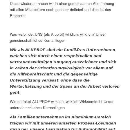
Diese wiederum haben wir in einer gemeinsamen Abstimmung
mit allen Mitarbeitern noch genauer definiert und dies ist das
Ergebnis:
Was verbindet UNS (als Aluprof) wirklich, wirklich? Unser
gemeinschaftliches Kernanliegen
𝙒𝙞𝙧 𝙖𝙡𝙨 𝘼𝙇𝙐𝙋𝙍𝙊𝙁 𝙨𝙞𝙣𝙙 𝙚𝙞𝙣 𝙛𝙖𝙢𝙞𝙡𝙞𝙖̈𝙧𝙚𝙨 𝙐𝙣𝙩𝙚𝙧𝙣𝙚𝙝𝙢𝙚𝙣,
𝙬𝙚𝙡𝙘𝙝𝙚𝙨 𝙨𝙞𝙘𝙝 𝙙𝙪𝙧𝙘𝙝 𝙚𝙞𝙣𝙚𝙣 𝙧𝙚𝙨𝙥𝙚𝙠𝙩𝙫𝙤𝙡𝙡𝙚𝙣 𝙪𝙣𝙙
𝙫𝙚𝙧𝙩𝙧𝙖𝙪𝙚𝙣𝙨𝙬𝙪̈𝙧𝙙𝙞𝙜𝙚𝙣 𝙐𝙢𝙜𝙖𝙣𝙜 𝙖𝙪𝙨𝙯𝙚𝙞𝙘𝙝𝙣𝙚𝙩 𝙪𝙣𝙙 𝙨𝙞𝙘𝙝
𝙞𝙣 𝙕𝙚𝙞𝙩𝙚𝙣 𝙙𝙚𝙧 𝙊𝙧𝙞𝙚𝙣𝙩𝙞𝙚𝙧𝙪𝙣𝙜𝙨𝙡𝙤𝙨𝙞𝙜𝙠𝙚𝙞𝙩 𝙫𝙤𝙧 𝙖𝙡𝙡𝙚𝙢 𝙖𝙪𝙛
𝙙𝙞𝙚 𝙃𝙞𝙡𝙛𝙨𝙗𝙚𝙧𝙚𝙞𝙩𝙨𝙘𝙝𝙖𝙛𝙩 𝙪𝙣𝙙 𝙙𝙞𝙚 𝙜𝙚𝙜𝙚𝙣𝙨𝙚𝙞𝙩𝙞𝙜𝙚
𝙐𝙣𝙩𝙚𝙧𝙨𝙩𝙪̈𝙩𝙯𝙪𝙣𝙜 𝙫𝙚𝙧𝙡𝙖̈𝙨𝙨𝙩, 𝙤𝙝𝙣𝙚 𝙙𝙖𝙨𝙨 𝙙𝙞𝙚
𝙒𝙚𝙧𝙩𝙨𝙘𝙝𝙖̈𝙩𝙯𝙪𝙣𝙜 𝙪𝙣𝙙 𝙙𝙚𝙧 𝙎𝙥𝙖𝙨𝙨 𝙖𝙣 𝙙𝙚𝙧 𝘼𝙧𝙗𝙚𝙞𝙩 𝙫𝙚𝙧𝙡𝙤𝙧𝙚𝙣
𝙜𝙚𝙝𝙩.
Wie entfaltet ALUPROF wirklich, wirklich Wirksamkeit? Unser
unternehmerisches Kernanliegen
𝘼𝙡𝙨 𝙁𝙖𝙢𝙞𝙡𝙞𝙚𝙣𝙪𝙣𝙩𝙚𝙧𝙣𝙚𝙝𝙢𝙚𝙣 𝙞𝙢 𝘼𝙡𝙪𝙢𝙞𝙣𝙞𝙪𝙢-𝘽𝙚𝙧𝙚𝙞𝙘𝙝
𝙩𝙧𝙖𝙜𝙚𝙣 𝙬𝙞𝙧 𝙢𝙞𝙩 𝙪𝙣𝙨𝙚𝙧𝙚𝙣 𝙨𝙢𝙖𝙧𝙩𝙚𝙣 𝙋𝙧𝙤𝙯𝙚𝙨𝙨-𝙇𝙤̈𝙨𝙪𝙣𝙜𝙚𝙣
𝙙𝙖𝙯𝙪 𝙗𝙚𝙞, 𝙪𝙣𝙨𝙚𝙧𝙚 𝙁𝙖𝙨𝙯𝙞𝙣𝙖𝙩𝙞𝙤𝙣 𝙛𝙪̈𝙧 𝘼𝙪𝙩𝙤𝙢𝙤𝙗𝙞𝙡𝙞𝙩𝙖̈𝙩 𝙖𝙪𝙛