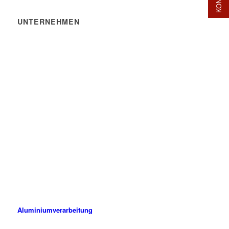
UNTERNEHMEN
ALUPROF Aluminiumprofile GmbH
Hauptstraße 134
63579 Freigericht-Altenmittlau
Deutschland
06055 9143-0
info@aluprof.de
ALUPROF ist ein modernes Unternehmen, das Methoden,
Verfahren und Maschinen einsetzt, die dem neuesten Stand der
Technik entsprechen.
Aluminiumverarbeitung