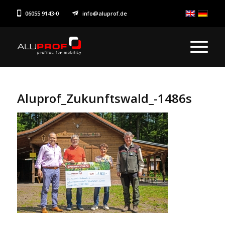
06055 9143-0
|
info@aluprof.de
Aluprof_Zukunftswald_-1486s