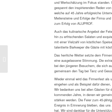
und Wertschätzung im Fokus standen. I
gespannt den inspirierenden Reden von G
welche auf 45 Jahre erfolgreiche Unter
Meilensteine und Erfolge der Firma und 
zum Erfolg von ALUPROF.
Auch das kulinarische Angebot der Fete 
hin zu erfrischenden Salaten und exqu
mit einer Vielzahl von köstlichen Speis
talentierte Barkeeper die Gäste mit kös
ALUPROF
Das herrliche Wetter setzte dem Firmen
Aluminiumprofile GmbH
eine ausgelassene Stimmung. Die extra
investiert in den
bei den jüngeren Besuchern, die sich a
Zukunftswald mit einer
gemeinsam den Tag bei Tanz und Gesan
Spende...
Wieder einmal wird das Firmenfest als
eingehen und als Beispiel dafür dienen,
Wir bedanken uns bei allen Gästen für d
kommenden Jahre, in denen wir gemeins
stärken werden. Die Feier zum 45-jähri
Ereignis in Erinnerung bleiben, das 
hat. Wir sind dankbar für die Unterstü