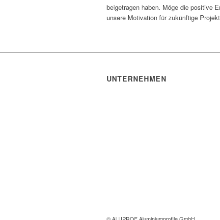
beigetragen haben. Möge die positive En
unsere Motivation für zukünftige Proje
UNTERNEHMEN
ALUPROF Aluminiumprofile
GmbH
Hauptstraße 134
63579 Freigericht-Altenmittlau
Deutschland
06055 9143-0
info@aluprof.de
© ALUPROF Aluminiumprofile GmbH.