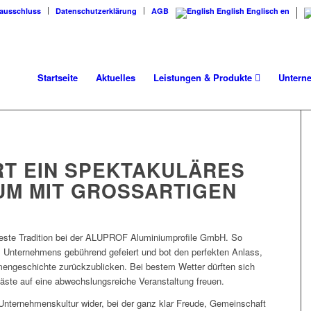
ausschluss
Datenschutzerklärung
AGB
English
Englisch
en
Startseite
Aktuelles
Leistungen & Produkte
Unter
RT EIN SPEKTAKULÄRES
M MIT GROSSARTIGEN H
 feste Tradition bei der ALUPROF Aluminiumprofile GmbH. So
s Unternehmens gebührend gefeiert und bot den perfekten Anlass,
engeschichte zurückzublicken. Bei bestem Wetter dürften sich
Gäste auf eine abwechslungsreiche Veranstaltung freuen.
 Unternehmenskultur wider, bei der ganz klar Freude, Gemeinschaft