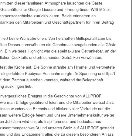
nmitten dieser familiären Atmosphäre lauschten die Gäste
eschäftsleiter Giorgio Liccese und Firmengründer Willi Möller,
nehmensgeschichte zurückblickten. Beide erinnerten an
dankten den Mitarbeitern und Geschäftspartnern für ihren Beitrag
ließ keine Wünsche offen: Von herzhaften Grillspezialitäten bis
isiten Desserts verwöhnten die Geschmacksvagabunden alle Gäste
en. Ein weiteres Highlight war die spektakuläre Getränkebar, an der
tlichen Cocktails und erfrischenden Getränken verwöhnten.
fest die Krone auf. Die Sonne strahlte am Himmel und verbreitete
 eingerichtete Bobbycar-Rennbahn sorgte für Spannung und Spaß
uf dem Parcour austoben konnten, während die Belegschaft
g ausklingen ließ.
 unvergessliches Ereignis in die Geschichte von ALUPROF
 wie man Erfolge gebührend feiert und die Mitarbeiter wertschätzt.
ieses wundervolle Erlebnis und blicken voller Vorfreude auf die
am weitere Erfolge feiern und unsere Unternehmenskultur weiter
gen Jubiläum wird uns als inspirierendes und bedeutsames
uns zusammengeschweißt und unseren Stolz auf ALUPROF gestärkt
tzung und das Engagement aller, die zu diesem besonderen Anlass