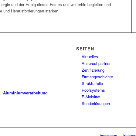
ergie und der Erfolg dieses Festes uns weiterhin begleiten und
kte und Herausforderungen stärken.
SEITEN
Aktuelles
ALUPROF ist ein modernes
Ansprechpartner
Unternehmen, das Methoden,
Zertifizierung
Verfahren und Maschinen
Firmengeschichte
einsetzt, die dem neuesten
Stand der Technik entsprechen.
Strukturteile
Roofsystems
Aluminiumverarbeitung
E-Mobilität
Sonderlösungen
Impressum
Haftung