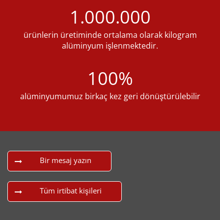
1.000.000
ürünlerin üretiminde ortalama olarak kilogram
alüminyum işlenmektedir.
100%
alüminyumumuz birkaç kez geri dönüştürülebilir
Bir mesaj yazın
Tüm irtibat kişileri