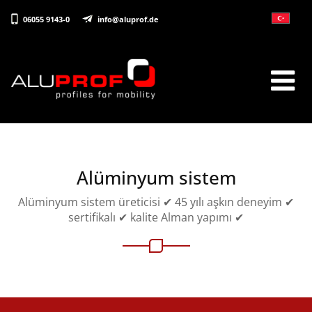
06055 9143-0
info@aluprof.de
Alüminyum sistem
Alüminyum sistem üreticisi ✔ 45 yılı aşkın deneyim ✔
sertifikalı ✔ kalite Alman yapımı ✔