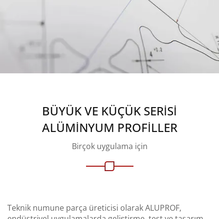
BÜYÜK VE KÜÇÜK SERISI
ALÜMINYUM PROFILLER
Birçok uygulama için
Teknik numune parça üreticisi olarak ALUPROF,
endüstriyel uygulamalarda geliştirme, test ve tasarım