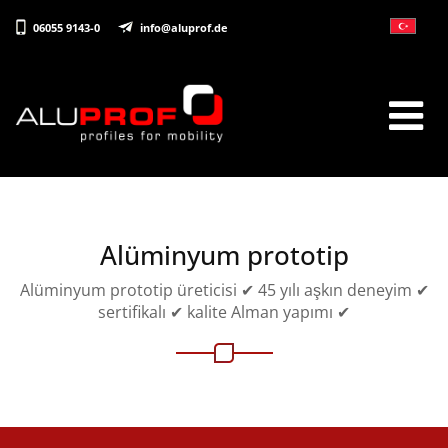
06055 9143-0
info@aluprof.de
Alüminyum prototip
Alüminyum prototip üreticisi ✔ 45 yılı aşkın deneyim ✔
sertifikalı ✔ kalite Alman yapımı ✔