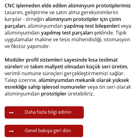
CNC işlemeden elde edilen alüminyum prototiplerimiz
tasarım, geliştirme ve satın alma gereksinimlerini
karşılar - örneğin
alüminyum prototipler için çizim
parçaları
, alüminyumdan
yapılmış test bileşenleri
veya
alüminyumdan
yapılmış test parçaları
şeklinde. Tipik
uygulamalar makine ve tesis mühendisliği, otomasyon
ve fikstür yapımıdır.
Modüler profil sistemleri sayesinde kısa teslimat
süreleri
ve
takım maliyeti olmadan küçük seri üretim
,
verimli numune süreçleri gerçekleştirmemizi sağlar.
Talep üzerine,
alüminyumdan mekanik olarak yüksek
esnekliğe sahip işlevsel numuneler
veya ön seri olarak
alüminyumdan
prototipler
üretebiliriz.
Daha fazla bilgi edinin
Genel bakışa geri dön