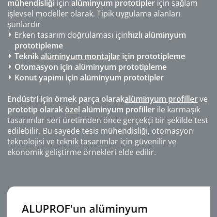
mühendisliği
için
alüminyum prototipler
için sağlam
işlevsel modeller olarak. Tipik uygulama alanları
şunlardır
Erken tasarım doğrulaması için
hızlı alüminyum
prototipleme
Teknik
alüminyum montajlar
için prototipleme
Otomasyon için alüminyum prototipleme
Konut yapımı için alüminyum prototipler
Endüstri için örnek parça olarak
alüminyum profiller
ve
prototip olarak
özel
alüminyum profiller
ile karmaşık
tasarımlar seri üretimden önce gerçekçi bir şekilde test
edilebilir. Bu sayede tesis mühendisliği, otomasyon
teknolojisi ve teknik tasarımlar için güvenilir ve
ekonomik geliştirme örnekleri elde edilir.
ALUPROF'un alüminyum