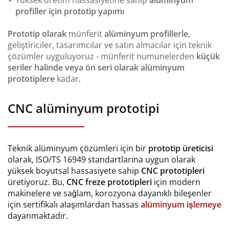
Yüksek üretim hassasiyetine sahip
alüminyum
profiller için prototip yapımı
Prototip olarak
münferit
alüminyum profillerle
,
geliştiriciler, tasarımcılar ve satın almacılar için teknik
çözümler uyguluyoruz - münferit numunelerden
küçük
seriler halinde veya ön seri olarak alüminyum
prototiplere
kadar.
CNC alüminyum prototipi
Teknik alüminyum çözümleri için bir
prototip
üreticisi
olarak, ISO/TS 16949 standartlarına uygun olarak
yüksek boyutsal hassasiyete sahip
CNC prototipleri
üretiyoruz. Bu,
CNC freze prototipleri
için modern
makinelere ve sağlam, korozyona dayanıklı bileşenler
için sertifikalı alaşımlardan hassas
alüminyum işlemeye
dayanmaktadır.