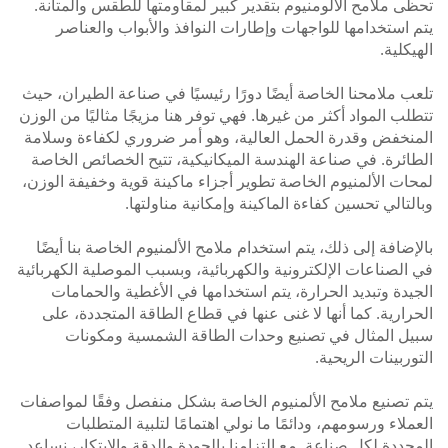
ى ملامح الألومنيوم بتقدير كبير لمقاومتها للطقس والمتانة.
 استخدامها للواجهات وإطارات النوافذ والأبواب والعناصر
كلية.
ب ملامحنا الخاصة أيضًا دورًا رئيسيًا في صناعة الطيران، حيث
لب المواد أكثر من غيرها. فهي توفر هنا مزيجًا مثاليًا من الوزن
نخفض وقدرة الحمل العالية، وهو أمر ضروري لكفاءة وسلامة
ائرة. في صناعة الهندسة الميكانيكية، تتيح الخصائص الخاصة
ات الألمنيوم الخاصة تطوير أجزاء ماكينة قوية وخفيفة الوزن،
لتالي تحسين كفاءة الماكينة وإمكانية مناولتها.
إضافة إلى ذلك، يتم استخدام ملامح الألمنيوم الخاصة بنا أيضًا
الصناعات الإلكترونية والكهربائية، وبسبب الموصلية الكهربائية
يدة وتبديد الحرارة، يتم استخدامها في الأغطية والحمامات
رارية. كما أنها لا غنى عنها في قطاع الطاقة المتجددة، على
ل المثال في تصنيع وحدات الطاقة الشمسية ومكونات
وربينات الريحية.
 تصنيع ملامح الألمنيوم الخاصة بشكل منفصل وفقًا لمواصفات
ملاء ورسومهم، ودائمًا ما نولي اهتمامًا لتلبية المتطلبات
حددة لكل صناعة. مع التزامنا بالجودة والدقة والابتكار، نساعد