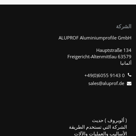
ركة
ALUPROF Aluminiumprofile G
Hauptstraße 
63579 Freigericht-
نيا
+49(0)6055 9143 0
sales@aluprof.de
 ألوبروف ) حديث
لشركة التي تستخدم الطريقة
لأساليب والعمليات والآلات