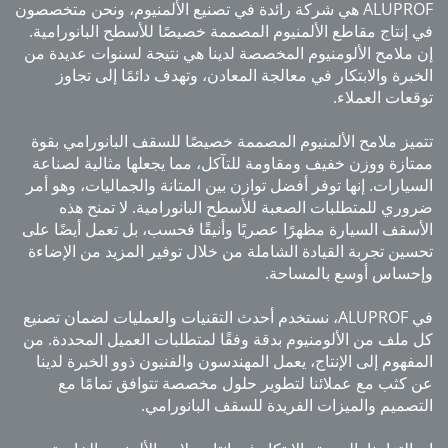
ALUPROF هي شركة رائدة في تصنيع الألمنيوم، ونحن متخصصون
إنتاج مقاطع الألمنيوم المصممة خصيصًا للأسطح البانورامية.
ملامح الألومنيوم المخصصة لدينا هي نتيجة لسنوات عديدة من
برة والابتكار في معالجة المعادن، وتهدف دائمًا إلى تجاوز
عات العملاء.
يز ملامح الألمنيوم المصممة خصيصًا للسقف البانورامي بقوة
ازة ووزن خفيف ومقاومة للتآكل، مما يجعلها مثالية لصناعة
يارات. إنها توفر أفضل توازن بين المتانة والجماليات، وهو أمر
ري للمتطلبات الصعبة للأسطح البانورامية. لا تمنح هذه
سقف السيارة مظهرًا عصريًا وأنيقًا فحسب، بل تعمل أيضًا على
ين تجربة القيادة الشاملة من خلال توفير المزيد من الإضاءة
ساس أوسع بالمساحة.
في ALUPROF، نستخدم أحدث التقنيات والعمليات لضمان تصنيع
ملف من الألومنيوم بدقة وفقًا لمتطلبات العميل المحددة. من
فهوم إلى الإنتاج، يعمل المهندسون والفنيون ذوو الخبرة لدينا
كثب مع عملائنا لتطوير حلول مخصصة تتوافق تمامًا مع
صميم والميزات الفريدة للسقف البانورامي.