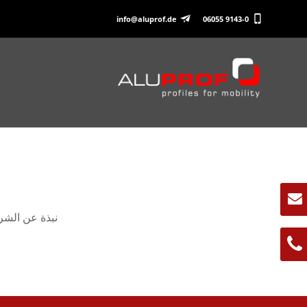
info@aluprof.de
06055 9143-0
نبذة عن الشركة المصنعة ✔ أكثر م