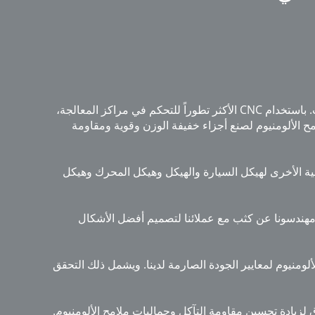
توفر الشركة المصنعة لتكنولوجيا الألمنيوم لتصنيع السيارات حلولًا عالية الدقة للمتطلبات الصعبة لصناعة السيارات في مجال الآلات. باستخدام CNC الأكثر تطوراً للتحكم في مراكز المعالجة،
مح الألومنيوم لصنع أجزاء خفيفة الوزن وقوية ومقاومة
يسية الأخرى لهيكل السيارة والهيكل وهيكل المحرك وهيكل
مل مهندسونا عن كثب مع عملائنا لتصميم أفضل الأشكال
ألومنيوم لمعايير الجودة الصارمة لدينا. ويشمل ذلك التحقق
لزيادة تحسين مقاومة التآكل وجماليات ملامح الألومنيوم.