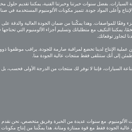
السيارات. بفضل سنوات خبرتنا وخبرتنا الفنية، يمكننا تقديم حلول مخص
إنتاج وأعلى المواد جودة. تتميز مكونات الألومنيوم المستخدمة في صناع
مة لضمان تصنيع كل جزء وفقًا للمواصفات. وهذا يمكّننا من ضمان الجودة العالية وا
 ضخمًا، يمكننا التكيف مع متطلباتك وتسليم أجزاء الألومنيوم التي تحتاجه
ا لتجاوز توقعاتك.
 عملية الإنتاج لدينا تخضع لمراقبة صارمة للجودة. يراقب موظفونا ذوو 
 تطمئن إلى أنك ستتلقى فقط منتجات عالية الجودة منا.
ناعة السيارات، فإننا لا نوفر لك منتجات من الدرجة الأولى فحسب، بل 
لألومنيوم. مع سنوات عديدة من الخبرة وفريق متخصص، نحن نقدم حلول
الية الجودة فقط مع قوة ممتازة ومتانة. هذا يمكّننا من إنتاج مكونات يم