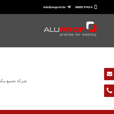
info@aluprof.de
06055 9143-0
شركة تصنيع مكونات الألومنيوم ✔ أكثر 