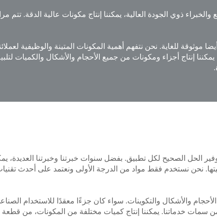
ع والخبراء ذوي الجودة العالية، يمكننا إنتاج مكونات عالية الدقة. تتم 
ا موثوقة للغاية. نحن نتفهم أهمية المكونات المتينة والوظيفية لعملائ
كننا إنتاج أجزاء ومكونات من جميع الأحجام والأشكال والكميات لتلبية ا
.
ير الحل الصحيح لكل تطبيق. بفضل سنوات خبرتنا وخبرتنا العديدة، يم
وقيتها. نحن نستخدم فقط مواد من الدرجة الأولى ونعتمد على أحدث تقنيات
حجام والأشكال والتكوينات. سواء كان جزءًا معقدًا للاستخدام الصناعي أ
سمات خدماتنا. يمكننا إنتاج كميات مختلفة من المكونات، من قطعة واح